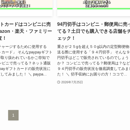
ギフトカードはコンビニに売
94円切手はコンビニ・郵便局に売
azon・楽天・ファミリー
てる？土日でも購入できる店舗を
査！
ェック！
高にチャージするために使用する
重さが２５gを超え５０g以内の定型郵便物
フトカード」 そんなpaypayギフト
送る際に使用する「９４円切手」 そんな
で取り扱われているかご存知で
円切手はどこで販売されているのでしょう
ンビニで売ってる？ネット通販
か？ コンビニで売ってる？郵便局は？な
ypayギフトカードの販売状況に
９４円切手の販売状況を徹底調査してみま
てみました！ ＼ paypa...
た！ ＼ 切手収納にお困りの方！ココで...
2026年7月25日
1