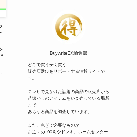
リ
ー
っ
チ
を
BuywriteEX編集部
９４
どこで買う安く買う
ど、
販売店選びをサポートする情報サイトで
し
す。
テレビで見かけた話題の商品の販売店から
昔懐かしのアイテムをいま売っている場所
まで
あらゆる商品を調査しています。
また、急ぎで必要なものが
お近くの100均やドンキ、ホームセンター