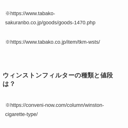
※https://www.tabako-
sakuranbo.co.jp/goods/goods-1470.php
※https://www.tabako.co.jp/item/tkm-wsts/
ウィンストンフィルターの種類と値段
は？
※https://conveni-now.com/column/winston-
cigarette-type/