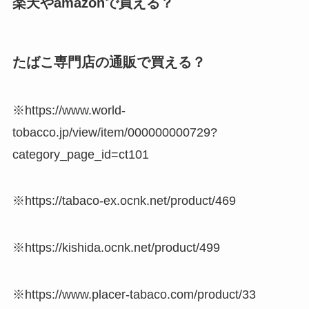
楽天やamazonで買える？
たばこ専門店の通販で買える？
※https://www.world-
tobacco.jp/view/item/000000000729?
category_page_id=ct101
※https://tabaco-ex.ocnk.net/product/469
※https://kishida.ocnk.net/product/499
※https://www.placer-tabaco.com/product/33