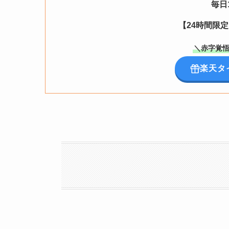
毎日
【24時間限
＼赤字覚悟
楽天タ