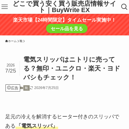
どこで買う安く買う販売店情報サイ
ト｜BuyWrite EX
楽天市場【24時間限定】タイムセール実施中！
セール品を見る
ホーム
靴
電気スリッパはニトリに売って
2026
る？無印・ユニクロ・楽天・ヨド
7/25
バシもチェック！
広告
2026年7月25日
靴
足元の冷えを解消するヒーター付きのスリッパで
ある
「電気スリッパ」