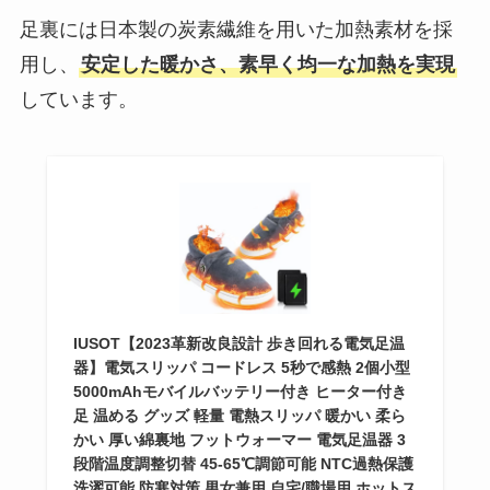
足裏には日本製の炭素繊維を用いた加熱素材を採
用し、
安定した暖かさ、素早く均一な加熱を実現
しています。
IUSOT【2023革新改良設計 歩き回れる電気足温
器】電気スリッパ コードレス 5秒で感熱 2個小型
5000mAhモバイルバッテリー付き ヒーター付き
足 温める グッズ 軽量 電熱スリッパ 暖かい 柔ら
かい 厚い綿裏地 フットウォーマー 電気足温器 3
段階温度調整切替 45-65℃調節可能 NTC過熱保護
洗濯可能 防寒対策 男女兼用 自宅/職場用 ホットス