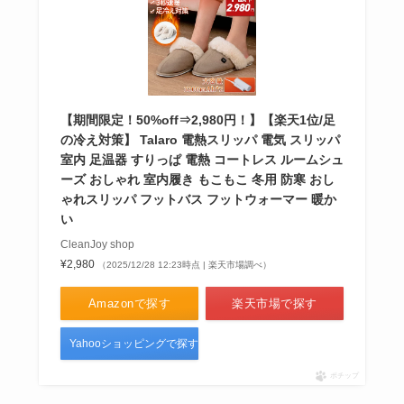
【期間限定！50%off⇒2,980円！】【楽天1位/足
の冷え対策】 Talaro 電熱スリッパ 電気 スリッパ
室内 足温器 すりっぱ 電熱 コートレス ルームシュ
ーズ おしゃれ 室内履き もこもこ 冬用 防寒 おし
ゃれスリッパ フットバス フットウォーマー 暖か
い
CleanJoy shop
¥2,980
（2025/12/28 12:23時点 | 楽天市場調べ）
Amazonで探す
楽天市場で探す
Yahooショッピングで探す
ポチップ