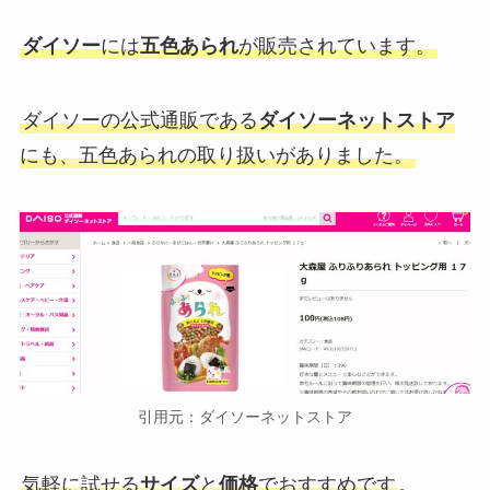
ダイソー
には
五色あられ
が販売されています。
ダイソーの公式通販である
ダイソーネットストア
にも、五色あられの取り扱いがありました。
引用元：ダイソーネットストア
気軽に試せる
サイズ
と
価格
でおすすめです
。