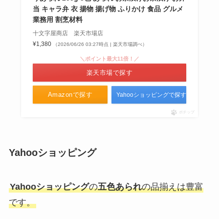
当 キャラ弁 衣 揚物 揚げ物 ふりかけ 食品 グルメ
業務用 割烹材料
十文字屋商店 楽天市場店
¥1,380
（2026/06/26 03:27時点 | 楽天市場調べ）
＼ポイント最大11倍！／
楽天市場で探す
Amazonで探す
Yahooショッピングで探す
ポチップ
Yahooショッピング
Yahooショッピング
の
五色あられ
の品揃えは豊富
です。