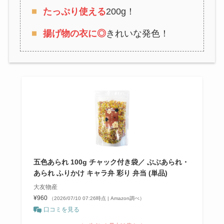
たっぷり使える
200g！
揚げ物の衣に◎
きれいな発色！
五色あられ 100g チャック付き袋／ ぶぶあられ・
あられ ふりかけ キャラ弁 彩り 弁当 (単品)
大友物産
¥960
（2026/07/10 07:26時点 | Amazon調べ）
口コミを見る