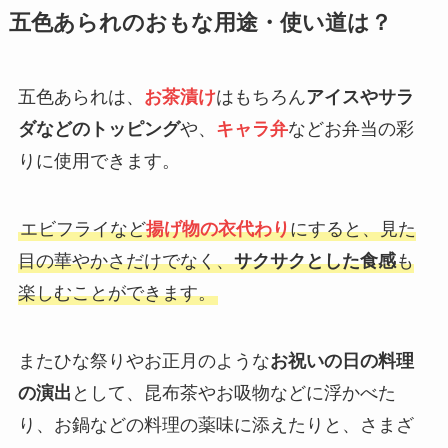
五色あられのおもな用途・使い道は？
五色あられは、
お茶漬け
はもちろん
アイスやサラ
ダなどのトッピング
や、
キャラ弁
などお弁当の彩
りに使用できます。
エビフライなど
揚げ物の衣代わり
にすると、見た
目の華やかさだけでなく、
サクサクとした食感
も
楽しむことができます。
またひな祭りやお正月のような
お祝いの日の料理
の演出
として、昆布茶やお吸物などに浮かべた
り、お鍋などの料理の薬味に添えたりと、さまざ