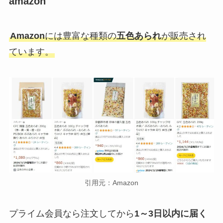
amazon
Amazon
には豊富な種類の
五色あられ
が販売され
ています。
引用元：Amazon
プライム会員なら注文してから
1～3日以内に届く