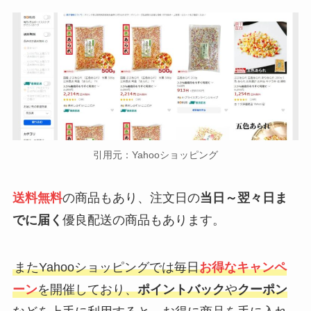
引用元：Yahooショッピング
送料無料
の商品もあり、注文日の
当日～翌々日ま
でに届く
優良配送の商品もあります。
またYahooショッピングでは毎日
お得なキャンペ
ーン
を開催しており、
ポイントバック
や
クーポン