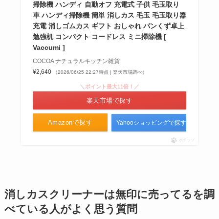
掃除機 ハンディ 自動オフ 充電式 子供 毛玉取り
車 ハンディ掃除機 簡単 消しカス 毛玉 毛玉取り器
充電 消しゴムカス ギフト おしゃれ パンくず卓上
勉強机 コンパクト コードレス ミニ掃除機 [
Vaccumi ]
COCOA ナチュラルキッチン雑貨
¥2,640
（2026/06/25 22:27時点 | 楽天市場調べ）
＼ポイント最大11倍！／
楽天市場で探す
Amazonで探す
Yahooショッピングで探す
ポチップ
消しカスクリーナーは無印に売ってるを調
べている人がよく思う質問