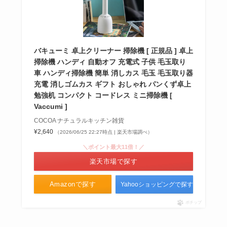
バキューミ 卓上クリーナー 掃除機 [ 正規品 ] 卓上
掃除機 ハンディ 自動オフ 充電式 子供 毛玉取り
車 ハンディ掃除機 簡単 消しカス 毛玉 毛玉取り器
充電 消しゴムカス ギフト おしゃれ パンくず卓上
勉強机 コンパクト コードレス ミニ掃除機 [
Vaccumi ]
COCOA ナチュラルキッチン雑貨
¥2,640
（2026/06/25 22:27時点 | 楽天市場調べ）
＼ポイント最大11倍！／
楽天市場で探す
Amazonで探す
Yahooショッピングで探す
ポチップ