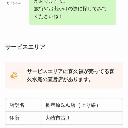
がありますよ。
あいちゃん
旅行やお出かけの際に探してみて
くださいね！
サービスエリア
サービスエリアに喜久福が売ってる喜
久水庵の直営店があります。
店舗名
長者原S.A.店（上り線）
住所
大崎市古川