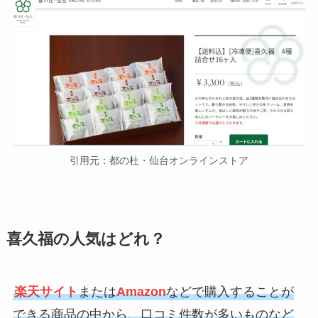
引用元：都の杜・仙台オンラインストア
喜久福
の
人気はどれ？
楽天サイト
または
Amazon
などで購入することが
できる商品の中から、口コミ件数が多いものなど