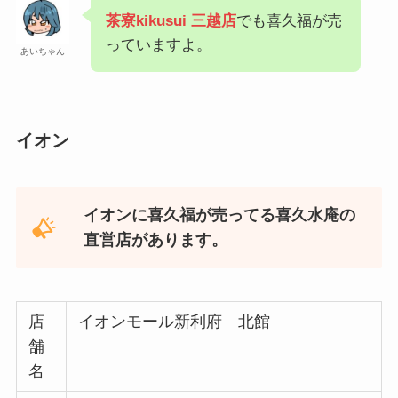
茶寮kikusui 三越店
でも喜久福が売
っていますよ。
あいちゃん
イオン
イオンに喜久福が売ってる喜久水庵の
直営店があります。
店
イオンモール新利府 北館
舗
名