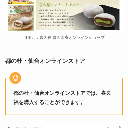
引用元：喜久福 喜久水庵オンラインショップ
都の杜・仙台オンラインストア
都の杜・仙台オンラインストアでは、喜久
福を購入することができます。