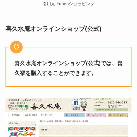
引用元:Yahooショッピング
喜久水庵オンラインショップ(公式)
喜久水庵オンラインショップ(公式)では、喜
久福を購入することができます。