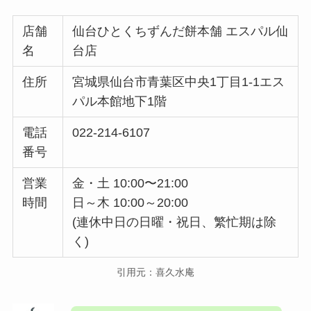
店舗
仙台ひとくちずんだ餅本舗 エスパル仙
名
台店
住所
宮城県仙台市青葉区中央1丁目1-1エス
パル本館地下1階
電話
022-214-6107
番号
営業
金・土 10:00〜21:00
時間
日～木 10:00～20:00
(連休中日の日曜・祝日、繁忙期は除
く)
引用元：喜久水庵