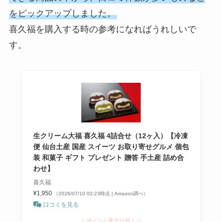
をピックアップしました。
喜久福を購入する時の参考になればうれしいで
す。
生クリーム大福 喜久福 4詰合せ（12ヶ入）【冷凍
便 仙台土産 国産 スイーツ お取り寄せグルメ 個包
装 和菓子 ギフト プレゼント 贈答 手土産 詰め合
わせ】
喜久福
¥1,950
（2026/07/10 03:23時点 | Amazon調べ）
口コミを見る
＼ポイント最大11倍！／