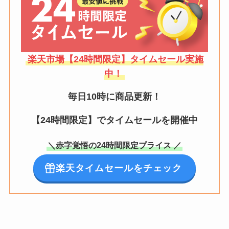
楽天市場【24時間限定】タイムセール実施
中！
毎日10時に商品更新！
【24時間限定】でタイムセールを開催中
＼赤字覚悟の24時間限定プライス ／
楽天タイムセールをチェック