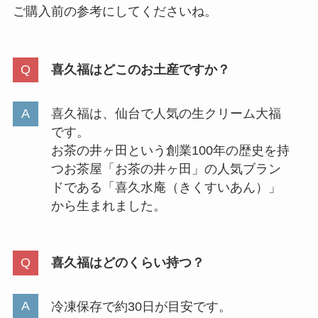
ご購入前の参考にしてくださいね。
喜久福はどこのお土産ですか？
喜久福は、仙台で人気の生クリーム大福
です。
お茶の井ヶ田という創業100年の歴史を持
つお茶屋「お茶の井ヶ田」の人気ブラン
ドである「喜久水庵（きくすいあん）」
から生まれました。
喜久福はどのくらい持つ？
冷凍保存で約30日が目安です。