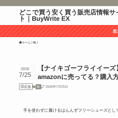
どこで買う安く買う販売店情報サ
ト｜BuyWrite EX
楽
ホーム
靴
【ナイキゴーフライイーズ
2026
7/25
amazonに売ってる？購入
広告
2026年7月25日
靴
手を使わずに履けるはんんずフリーシューズとし