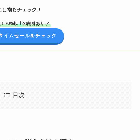
出し物もチェック！
！70%以上の割引あり ／
onタイムセールをチェック
目次