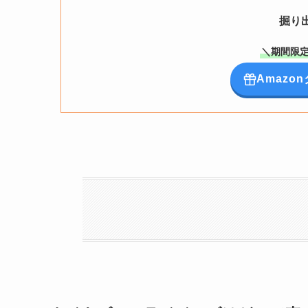
掘り
＼期間限定
Amaz