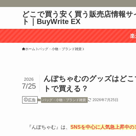
どこで買う安く買う販売店情報サ
ト｜BuyWrite EX
楽
ホーム
バッグ・小物・ブランド雑貨
んぽちゃむのグッズはどこ
2026
7/25
トで買える？
広告
2026年7月25日
バッグ・小物・ブランド雑貨
『んぽちゃむ』は、
SNSを中心に人気急上昇中