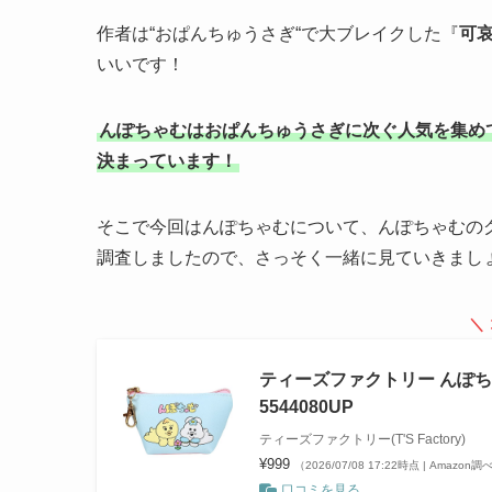
作者は“おぱんちゅうさぎ“で大ブレイクした『
可
いいです！
んぽちゃむはおぱんちゅうさぎに次ぐ人気を集め
決まっています！
そこで今回はんぽちゃむについて、んぽちゃむの
調査しましたので、さっそく一緒に見ていきまし
＼
ティーズファクトリー んぽちゃむ 
5544080UP
ティーズファクトリー(T'S Factory)
¥999
（2026/07/08 17:22時点 | Amazon調
口コミを見る