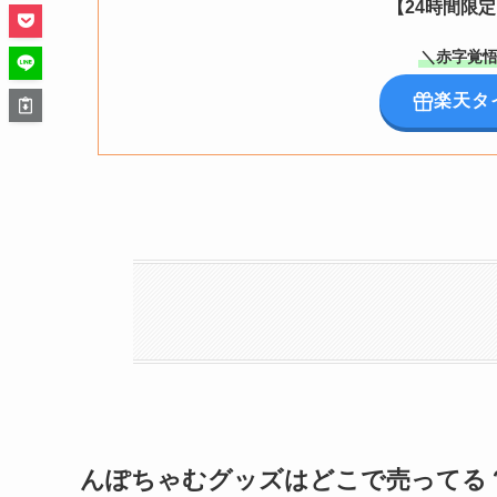
【24時間限
＼赤字覚悟
楽天タ
んぽちゃむグッズはどこで売ってる