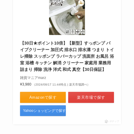
【30日★ポイント10倍】【新型】すっポンプ パ
イプクリーナー 加圧式 排水口 排水溝 つまり トイ
レ掃除 スッポンプ ラバーカップ 洗面所 お風呂 浴
室 浴槽 キッチン 解消 クリーナー 家庭用 業務用
詰まり 掃除 洗浄 洋式 和式 真空【30日保証】
雑貨マニアmarz
¥3,980
（2024/08/17 11:44時点 | 楽天市場調べ）
Amazonで探す
楽天市場で探す
Yahooショッピングで探す
ポチップ