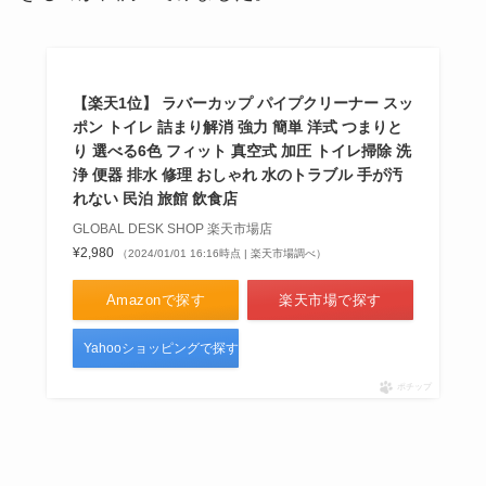
【楽天1位】 ラバーカップ パイプクリーナー スッ
ポン トイレ 詰まり解消 強力 簡単 洋式 つまりと
り 選べる6色 フィット 真空式 加圧 トイレ掃除 洗
浄 便器 排水 修理 おしゃれ 水のトラブル 手が汚
れない 民泊 旅館 飲食店
GLOBAL DESK SHOP 楽天市場店
¥2,980
（2024/01/01 16:16時点 | 楽天市場調べ）
Amazonで探す
楽天市場で探す
Yahooショッピングで探す
ポチップ