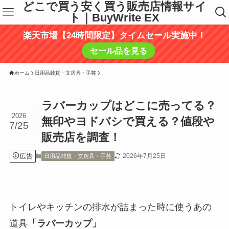
どこで買う安く買う販売店情報サイ
ト｜BuyWrite EX
楽天市場【24時間限定】タイムセール実施中！
セール品を見る
ホーム
日用品雑貨・文房具・手芸
ラバーカップはどこに売ってる？
2026
無印やヨドバシで買える？値段や
7/25
販売店を調査！
広告
2026年7月25日
日用品雑貨・文房具・手芸
トイレやキッチンの排水が詰まった時に使うあの
道具
「ラバーカップ」