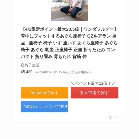
【4/1限定ポイント最大23.5倍｜ワンダフルデー】
背中にフィットするあぐら座椅子 QZX-アラン 単
品 | 座椅子 椅子 いす 座いす あぐら座椅子 あぐら
椅子 あぐら 胡坐 正座椅子 正座 折りたたみ コン
パクト 折り畳み 背もたれ 背筋 伸
座椅子生活
¥5,480
（2026/06/26 01:27時点 | 楽天市場調べ）
＼ポイント最大11倍！／
Amazonで探す
楽天市場で探す
Yahooショッピングで探す
ポチップ